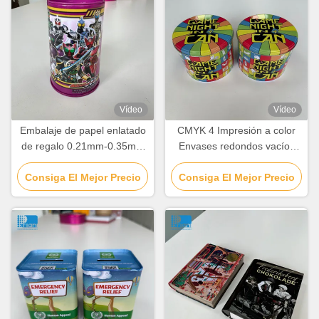
Vídeo
Vídeo
Embalaje de papel enlatado
CMYK 4 Impresión a color
de regalo 0.21mm-0.35mm
Envases redondos vacíos
Enlatado de caja de
Contenedor de lata de
chocolate personalizado con
Consiga El Mejor Precio
Consiga El Mejor Precio
galletas de forma
tapa
personalizada