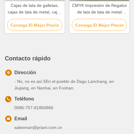
Cajas de lata de galletas,
CMYK Impresión de Regalos
cajas de lata de metal, cajas
de lata de lata de metal
de lata de chocolate.
cuadrado de galletas de lata
Consiga El Mejor Precio
Consiga El Mejor Precio
con tapa fácil de abrir
Contacto rápido
Dirección
- No, no es así.5En el pueblo de Dagu Lanchang, en
Jiujiang, en Nanhai, en Foshan.
Teléfono
0086-757-81860866
Email
salesman@priani.com.cn