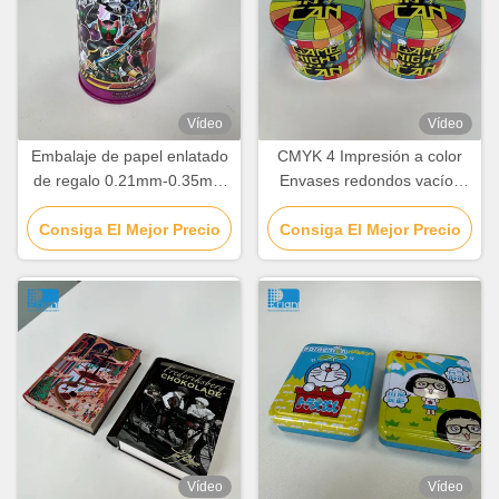
Vídeo
Vídeo
Embalaje de papel enlatado
CMYK 4 Impresión a color
de regalo 0.21mm-0.35mm
Envases redondos vacíos
Enlatado de caja de
Contenedor de lata de
chocolate personalizado con
Consiga El Mejor Precio
Consiga El Mejor Precio
galletas de forma
tapa
personalizada
Vídeo
Vídeo