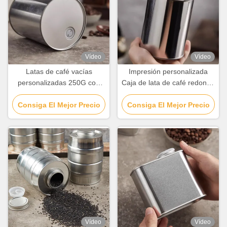
Vídeo
Vídeo
Latas de café vacías
Impresión personalizada
personalizadas 250G con
Caja de lata de café redonda
orificios de ventilación /
con tornillo en tapa / válvulas
Consiga El Mejor Precio
válvulas de escape
Consiga El Mejor Precio
de escape
Vídeo
Vídeo