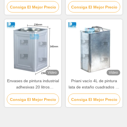
envases vacíos de pintura
redondas latas de estaño
Consiga El Mejor Precio
de recubrimiento blanco
Consiga El Mejor Precio
con tapa de palanca
Vídeo
Vídeo
Envases de pintura industrial
Priani vacío 4L de pintura
adhesivas 20 litros
lata de estaño cuadrados de
cuadrados
aceite de estaño
Consiga El Mejor Precio
Consiga El Mejor Precio
contenedores con tapa